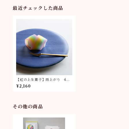
最近チェックした商品
【虹の上生菓子】雨上がり 4個
入り
¥2,160
その他の商品