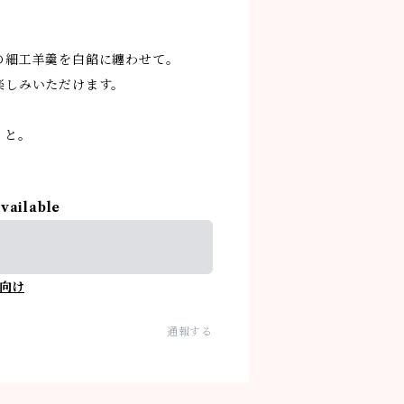
の細工羊羹を白餡に纏わせて。
楽しみいただけます。
りと。
available
向け
通報する