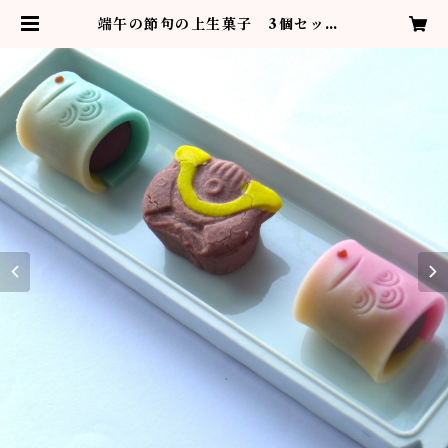
端午の節句の上生菓子 3個セット |
越乃雪本舗大和屋の上生菓子お取り
寄せ